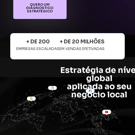
QUERO UM
DIAGNÓSTICO
ESTRATÉGICO
+ DE 
200
+ DE 
20
 MILHÕES
EMPRESAS ESCALADAS
EM VENDAS EFETIVADAS
Estratégia de níve
global
aplicada ao seu
negócio local