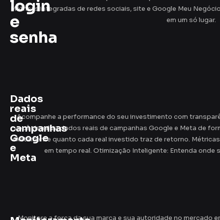
login
Métricas integradas de redes sociais, site e Google Meu Negóci
e
em um só lugar.
senha
Dados
reais
de
Acompanhe a performance do seu investimento com transparê
campanhas
você visualiza dados reais de campanhas Google e Meta de forma
Google
exatamente quanto cada real investido traz de retorno. Métrica
e
em tempo real. Otimização Inteligente: Entenda onde s
Meta
Monitore a força da sua marca e sua autoridade no mercado 