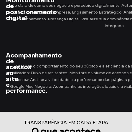
Monitoramento
de
visão clara de como seu negócio é percebido digitalmente: Au
posicionamento
reconhecimento da sua empresa. Engajamento Estratégico: Anal
digital
e posicionamento. Presença Digital: Visualize sua dominância 
integrada.
Acompanhamento
de
acessos
Entenda o comportamento do seu público e a eficiência da 
ao
atualizados: Fluxo de Visitantes: Monitore o volume de acessos 
site
Técnica: Analise a velocidade e a performance das páginas pa
e
Google Meu Negócio: Acompanhe as interações locais e a visi
performance.
TRANSPARÊNCIA EM CADA ETAPA
O que acontece